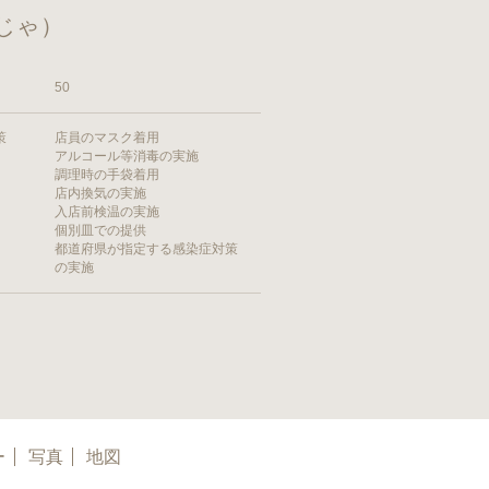
じゃ）
50
策
店員のマスク着用
アルコール等消毒の実施
調理時の手袋着用
店内換気の実施
入店前検温の実施
個別皿での提供
都道府県が指定する感染症対策
の実施
ー
写真
地図