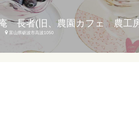
庵 長者(旧、農園カフェ 農工
2
富山県砺波市高波1050