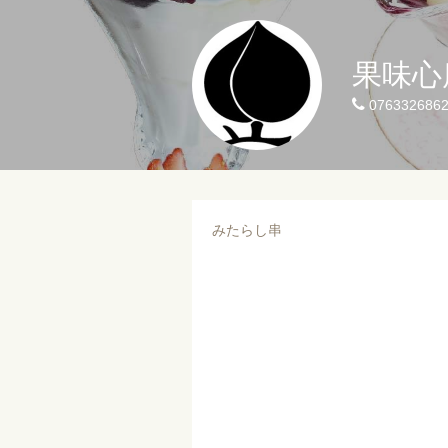
果味心
076332686
みたらし串