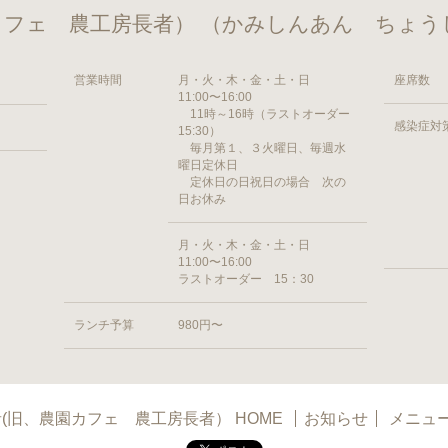
カフェ 農工房長者） （かみしんあん ちょう
営業時間
月・火・木・金・土・日
座席数
11:00〜16:00
11時～16時（ラストオーダー
感染症対
15:30）
毎月第１、３火曜日、毎週水
曜日定休日
定休日の日祝日の場合 次の
日お休み
月・火・木・金・土・日
11:00〜16:00
ラストオーダー 15：30
ランチ予算
980円〜
(旧、農園カフェ 農工房長者） HOME
お知らせ
メニュ