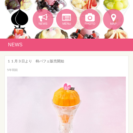
NEWS
MENU
PHOTO
MAP
NEWS
１１月３日より 柿パフェ販売開始
5年弱前