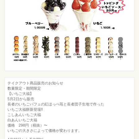
テイクアウト商品販売のお知らせ
数量限定・期間限定
【いちご大福】
5月2日から販売
長者のいちごパフェの紅ほっぺ苺と長者団子生地で作った
いちご大福餅新登場‼️
こしあんいちご大福
白あんいちご大福
価格 298円（税抜）〜
いちごの大きさによって価格が変わります。