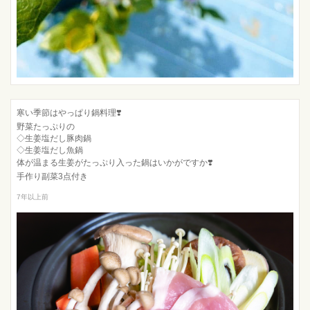
寒い季節はやっぱり鍋料理❣️
野菜たっぷりの
◇生姜塩だし豚肉鍋
◇生姜塩だし魚鍋
体が温まる生姜がたっぷり入った鍋はいかがですか❣️
手作り副菜3点付き
7年以上前