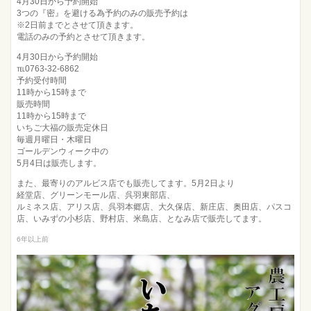
4月30日から予約開始
3つの『密』を避ける為予約のみの販売予約は
※2日前までとさせて頂きます。
電話のみの予約とさせて頂きます。
4月30日から予約開始
℡0763-32-6862
予約受付時間
11時から15時まで
販売時間
11時から15時まで
いちご大福の販売定休日
毎週月曜日・木曜日
ゴールデンウィーク中の
5月4日は販売します。
また、最寄りのアルビス店でも販売してます。5月2日より
経堂店、グリーンモール店、呉羽東部店、
ルミネス店、アリス店、呉羽本郷店、大久保店、新庄店、奥田店、パスコ
店、いみずの小杉店、野村店、米島店、となみ店で販売してます。
6年以上前