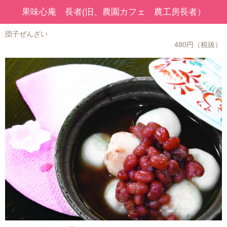
果味心庵 長者(旧、農園カフェ 農工房長者）
団子ぜんざい
480円（税抜）