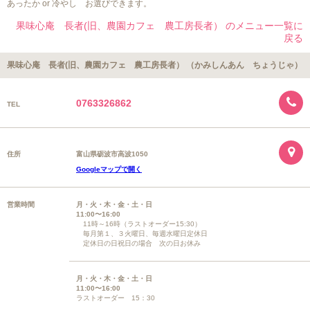
あったか or 冷やし お選びできます。
果味心庵 長者(旧、農園カフェ 農工房長者） のメニュー一覧に
戻る
果味心庵 長者(旧、農園カフェ 農工房長者） （かみしんあん ちょうじゃ）
0763326862
TEL
住所
富山県砺波市高波1050
Googleマップで開く
営業時間
月・火・木・金・土・日
11:00〜16:00
11時～16時（ラストオーダー15:30）
毎月第１、３火曜日、毎週水曜日定休日
定休日の日祝日の場合 次の日お休み
月・火・木・金・土・日
11:00〜16:00
ラストオーダー 15：30