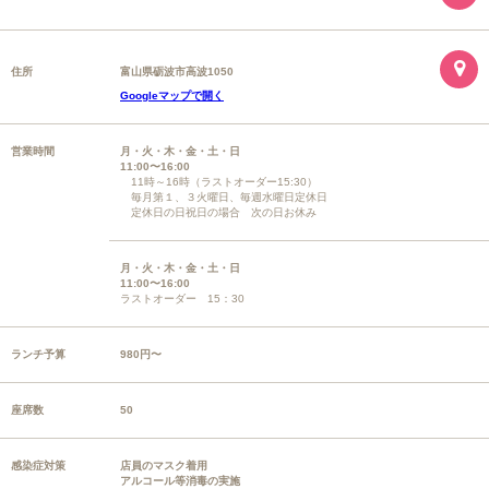
住所
富山県砺波市高波1050
Googleマップで開く
営業時間
月・火・木・金・土・日
11:00〜16:00
11時～16時（ラストオーダー15:30）
毎月第１、３火曜日、毎週水曜日定休日
定休日の日祝日の場合 次の日お休み
月・火・木・金・土・日
11:00〜16:00
ラストオーダー 15：30
ランチ予算
980円〜
座席数
50
感染症対策
店員のマスク着用
アルコール等消毒の実施