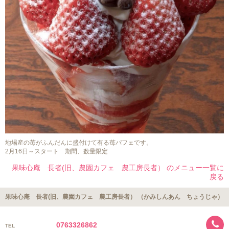
地場産の苺がふんだんに盛付けて有る苺パフェです。
2月16日～スタート 期間、数量限定
果味心庵 長者(旧、農園カフェ 農工房長者） のメニュー一覧に
戻る
果味心庵 長者(旧、農園カフェ 農工房長者） （かみしんあん ちょうじゃ）
0763326862
TEL