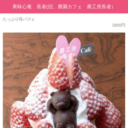
果味心庵 長者(旧、農園カフェ 農工房長者）
たっぷり苺パフェ
1800円