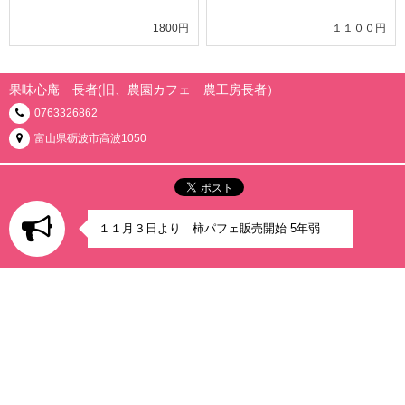
1800円
１１００円
果味心庵 長者(旧、農園カフェ 農工房長者）
0763326862
富山県砺波市高波1050
１１月３日より 柿パフェ販売開始 5年弱